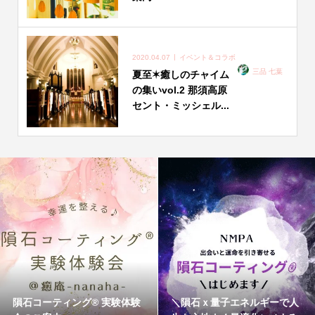
2020.04.07
イベント＆コラボ
三品 七葉
夏至✶癒しのチャイム
の集いvol.2 那須高原
セント・ミッシェル...
隕石コーティング®︎ 実験体験
＼隕石ｘ量子エネルギーで人