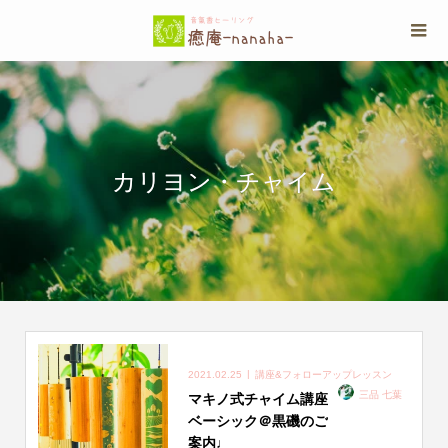
カリヨン・チャイム
2021.02.25
講座&フォローアップレッスン
三品 七葉
マキノ式チャイム講座
ベーシック＠黒磯のご
案内♩