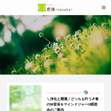
心整う
2024.03.18
twinkleharmony
三品 七葉
＼浄化と開運／どっちも叶う🎵春
のW音浴＆マインドジャー®︎瞑想
会のご案内