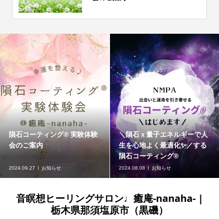
隕石コーティング®︎ 実験体験
＼隕石ｘ量子エネルギーで人
会のご案内
生を心地よく最適化✨／する
隕石コーティング®︎
2024.09.27
お知らせ
2024.08.08
お知らせ
音瞑想ヒーリングサロン♩癒庵-nanaha- |
栃木県那須塩原市（黒磯）