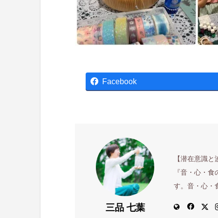
Facebook
【潜在意識と
『音・心・食
す。音・心・
三品 七葉