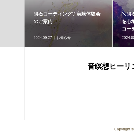
ング®︎お客様の声
＼浄化と開運／どっちも叶う🎵
春のW音浴＆マインドジャー®︎
瞑想会のご案内
知らせ
2024.03.18
twinkleharmony
音瞑想ヒーリン
Copyright ©