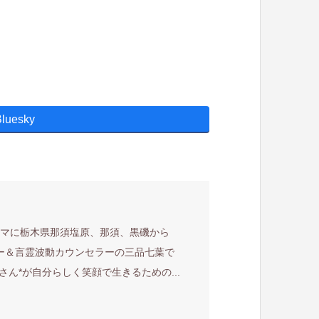
Bluesky
ーマに栃木県那須塩原、那須、黒磯から
ー＆言霊波動カウンセラーの三品七葉で
ん*が自分らしく笑顔で生きるための...