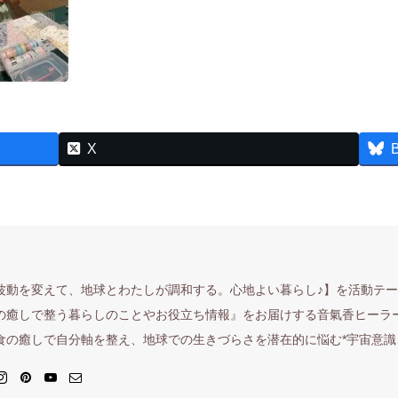
X
波動を変えて、地球とわたしが調和する。心地よい暮らし♪】を活動テ
の癒しで整う暮らしのことやお役立ち情報』をお届けする音氣香ヒーラ
食の癒しで自分軸を整え、地球での生きづらさを潜在的に悩む*宇宙意識さ