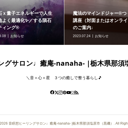
＼浄化と開運／どっちも叶う🎵
＼ありがとう
冬至前のW音浴＆瞑想会のご案
リーマーケッ
内
2023.11.24
twinkleharmony
2023.09.28
お知
グサロン♩癒庵-nanaha- |栃木県那
＼音＋心＋星 ３つの癒しで整う暮らし🎵
2026
音瞑想ヒーリングサロン♩癒庵-nanaha- |栃木県那須塩原市（黒磯）. All Rights R