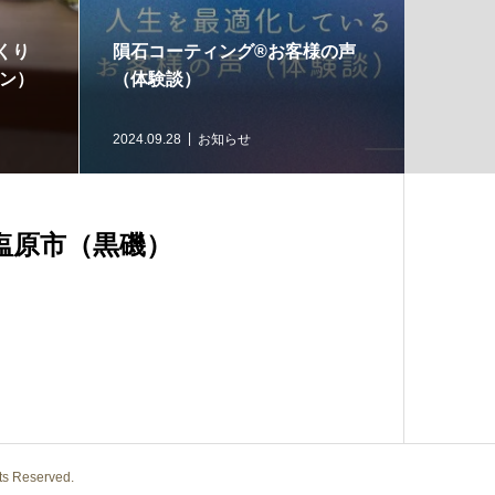
／をつなぐ３９フ
ライフウェーブパッチと音
トのご案内♩
浴 〜音と光、命の風紡ぎ〜
らせ
2023.07.26
LifeWave体験会
須塩原市（黒磯）
eserved.