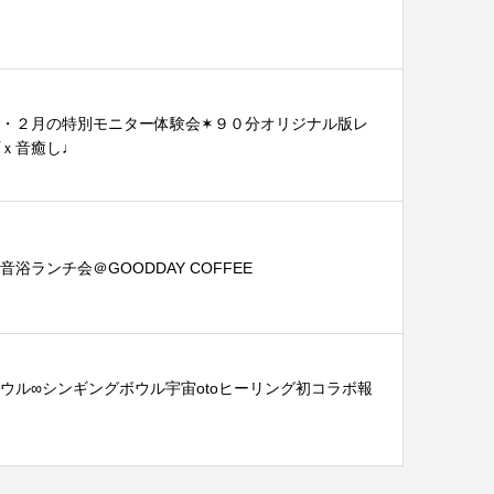
・２月の特別モニター体験会✶９０分オリジナル版レ
ｘ音癒し♩
浴ランチ会＠GOODDAY COFFEE
ウル∞シンギングボウル宇宙otoヒーリング初コラボ報