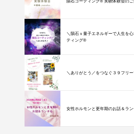
隕石コーティング®︎ 実験体験会の
＼隕石ｘ量子エネルギーで人生を心
ティング®︎
＼ありがとう／をつなぐ３９フリー
女性ホルモンと更年期のお話＆ランチ