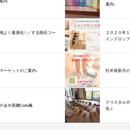
ご案内
案内♩
地よく最適化✨／する隕石コー
２０２０年１
インドロップ
マーケットのご案内♩
牡羊座新月の音
クリスタルボ
会＠黒磯Cafe楓
告♫