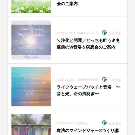
会のご案内
2023.11.24
twinkleharmony
三品 七葉
＼浄化と開運／どっちも叶う🎵冬
至前のW音浴＆瞑想会のご案内
2023.07.26
LifeWave体験会
三品 七葉
ライフウェーブパッチと音浴 〜
音と光、命の風紡ぎ〜
2023.07.24
お知らせ
三品 七葉
魔法のマインドジャー®︎つくり講