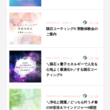
2024.09.27
お知らせ
三品 七葉
隕石コーティング®︎ 実験体験会の
ご案内
2024.08.08
お知らせ
三品 七葉
＼隕石ｘ量子エネルギーで人生を
心地よく最適化✨／する隕石コー
ティング®︎
2024.03.18
twinkleharmony
三品 七葉
＼浄化と開運／どっちも叶う🎵春
のW音浴＆マインドジャー®︎瞑想