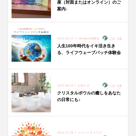
座（対面またはオンライン）のご
案内♩
2023.03.15
LifeWave体験会
三品 七葉
人生100年時代をイキ活き生き
る、ライフウェーブパッチ体験会
2022.08.03
お知らせ
三品 七葉
クリスタルボウルの癒しをあなた
の日常にも♪
2022.07.09
イベント＆コラボ