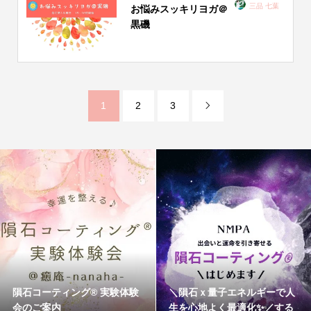
三品 七葉
お悩みスッキリヨガ＠
黒磯
1
2
3

隕石コーティング®︎ 実験体験
＼隕石ｘ量子エネルギーで人
会のご案内
生を心地よく最適化✨／する