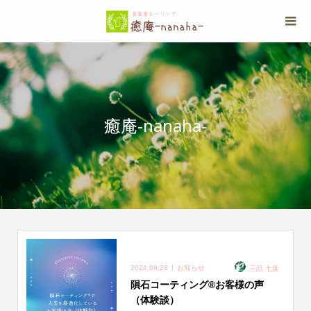
癒庵-nanaha-
2024.09.28
お知らせ
三品 七葉
隕石コーティング®︎お客様の声
（体験談）