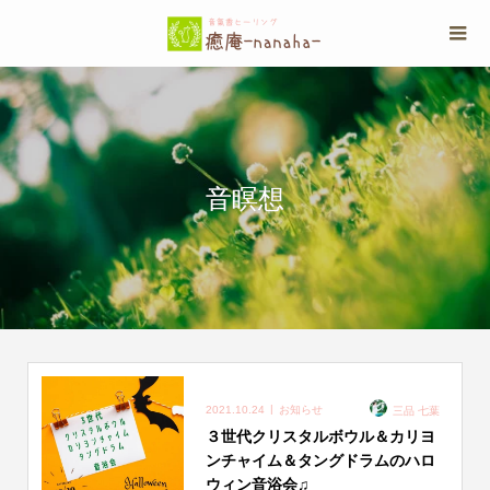
音瞑想
2021.10.24
お知らせ
三品 七葉
３世代クリスタルボウル＆カリヨ
ンチャイム＆タングドラムのハロ
ウィン音浴会♫