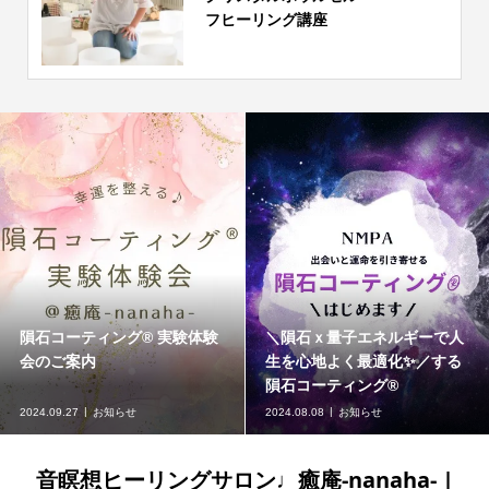
フヒーリング講座
隕石コーティング®︎ 実験体験
＼隕石ｘ量子エネルギーで人
会のご案内
生を心地よく最適化✨／する
隕石コーティング®︎
2024.09.27
お知らせ
2024.08.08
お知らせ
音瞑想ヒーリングサロン♩癒庵-nanaha- |