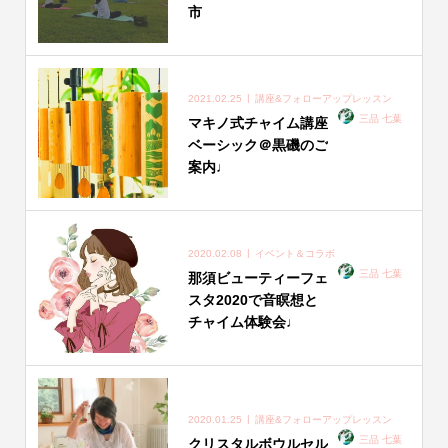
市
2021.02.25
講座&フォローアップレッスン
三品 七葉
マキノ式チャイム講座
ベーシック＠黒磯のご
案内♩
2020.02.08
イベント＆コラボ
三品 七葉
那須ビューティーフェ
スタ2020で音瞑想と
チャイム体験会♩
2020.01.25
講座&フォローアップレッスン
三品 七葉
クリスタルボウルセル