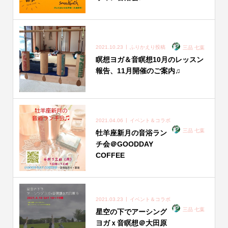
2021.10.23
ふりかえり投稿
三品 七葉
瞑想ヨガ＆音瞑想10月のレッスン
報告、11月開催のご案内♫
2021.04.06
イベント＆コラボ
三品 七葉
牡羊座新月の音浴ラン
チ会＠GOODDAY
COFFEE
2021.03.23
イベント＆コラボ
三品 七葉
星空の下でアーシング
ヨガｘ音瞑想＠大田原