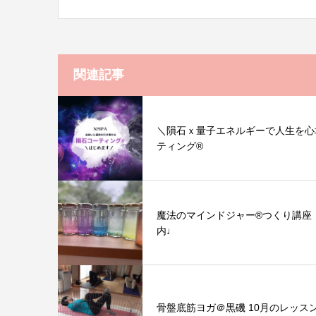
関連記事
＼隕石ｘ量子エネルギーで人生を心
ティング®︎
魔法のマインドジャー®︎つくり講
内♩
骨盤底筋ヨガ＠黒磯 10月のレッス