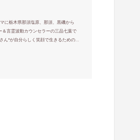
ーマに栃木県那須塩原、那須、黒磯から
ー＆言霊波動カウンセラーの三品七葉で
ん*が自分らしく笑顔で生きるための...