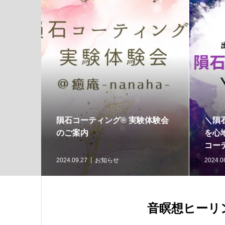

魔法のマインドジャー®︎つくり
隕石コーティング®︎お
講座（対面またはオンライン）
（体験談）
のご案内♩
023.07.24
お知らせ
2024.09.28
お知らせ
音瞑想ヒーリン