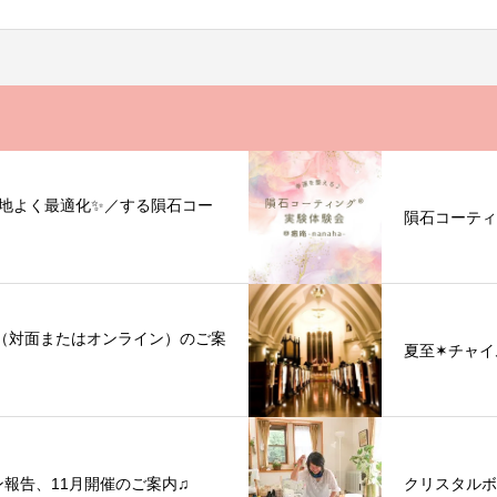
地よく最適化✨／する隕石コー
隕石コーティ
座（対面またはオンライン）のご案
夏至✶チャイ
ン報告、11月開催のご案内♫
クリスタルボ