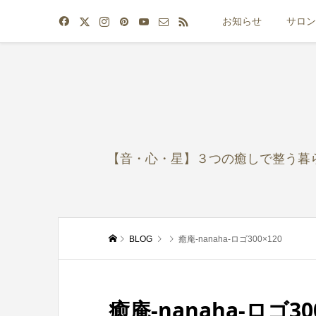
お知らせ
サロン
【音・心・星】３つの癒しで整う暮
BLOG
癒庵-nanaha-ロゴ300×120
癒庵-nanaha-ロゴ30