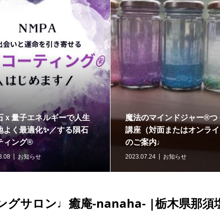
客様の声
＼浄化と開運／どっちも叶う🎵
＼
春のW音浴＆マインドジャー®︎
冬
瞑想会のご案内
内
2024.03.18
twinkleharmony
202
グサロン♩癒庵-nanaha- |栃木県那