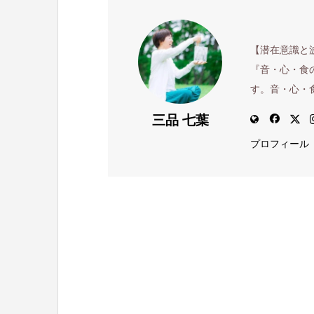
【潜在意識と
『音・心・食
す。音・心・
三品 七葉
プロフィール