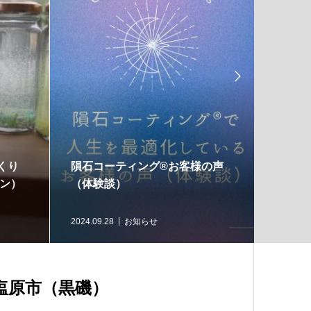

浄化と開運／どっちも叶う🎵
＼ありがとう／をつな
至前のW音浴＆瞑想会のご案
リーマーケットのご案
3.11.24
twinkleharmony
2023.09.28
お知らせ
須塩原市（黒磯）